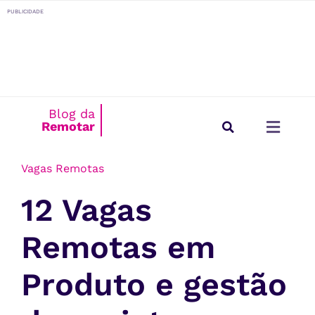
o
PUBLICIDADE
conteúdo
Blog da
Remotar
Início
/
Vagas Remotas
Estilo de Vida
Para Empresas
Vagas Remotas
12 Vagas
Remotas em
Produto e gestão