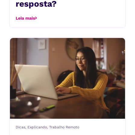
resposta?
Leia mais
Dicas
,
Explicando
,
Trabalho Remoto