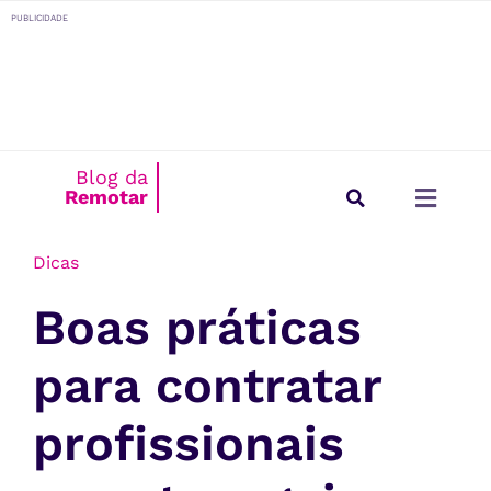
o
PUBLICIDADE
conteúdo
Blog da
Remotar
Início
/
Dicas
Estilo de Vida
Para Empresas
Dicas
Boas práticas
para contratar
profissionais