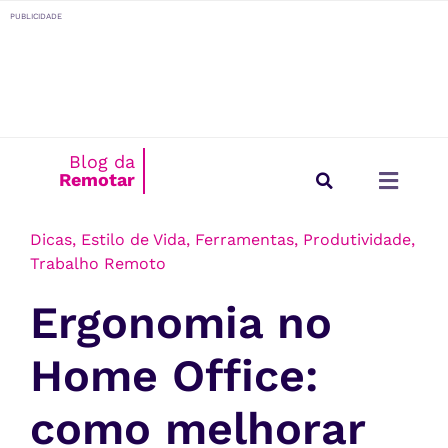
o
PUBLICIDADE
conteúdo
Blog da
Remotar
Início
/
Dicas
Estilo de Vida
Para Empresas
Dicas
,
Estilo de Vida
,
Ferramentas
,
Produtividade
,
Trabalho Remoto
Ergonomia no
Home Office:
como melhorar