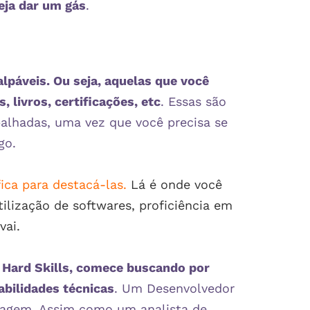
eja dar um gás
.
alpáveis. Ou seja, aquelas que você
 livros, certificações, etc
. Essas são
alhadas, uma vez que você precisa se
lgo.
fica para destacá-las
.
Lá é onde você
tilização de softwares, proficiência em
vai.
 Hard Skills, comece buscando por
bilidades técnicas
. Um Desenvolvedor
uagem. Assim como um analista de