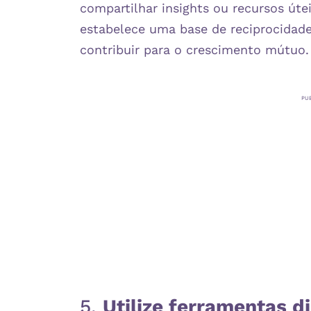
compartilhar insights ou recursos úte
estabelece uma base de reciprocidad
contribuir para o crescimento mútuo.​
PU
5.
Utilize ferramentas d