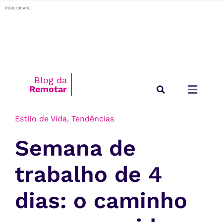
o
PUBLICIDADE
conteúdo
Blog da
Remotar
Início
/
Estilo de Vida
Estilo de Vida
Para Empresas
Estilo de Vida
,
Tendências
Semana de
trabalho de 4
dias: o caminho