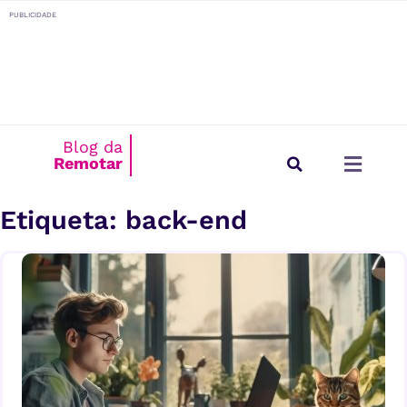
o
PUBLICIDADE
conteúdo
Blog da
Remotar
Estilo de Vida
Para Empresas
Etiqueta: back-end