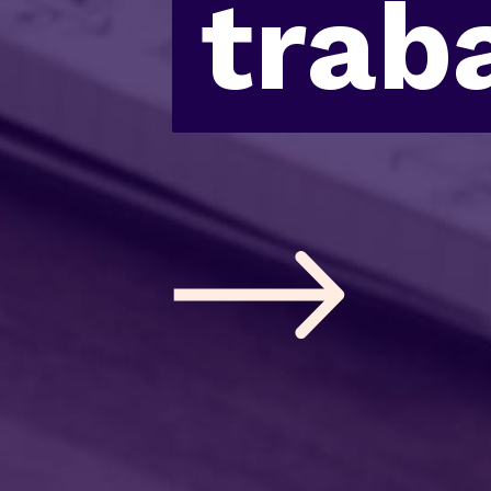
trab
trab