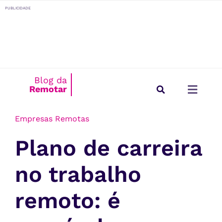
o
PUBLICIDADE
conteúdo
Blog da
Remotar
Início
/
Empresas Remotas
Estilo de Vida
Para Empresas
Empresas Remotas
Plano de carreira
no trabalho
remoto: é