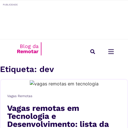
o
PUBLICIDADE
conteúdo
Blog da
Remotar
Estilo de Vida
Para Empresas
Etiqueta: dev
Vagas Remotas
Vagas remotas em
Tecnologia e
Desenvolvimento: lista da