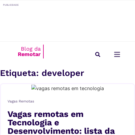
o
PUBLICIDADE
conteúdo
Blog da
Remotar
Estilo de Vida
Para Empresas
Etiqueta: developer
Vagas Remotas
Vagas remotas em
Tecnologia e
Desenvolvimento: lista da